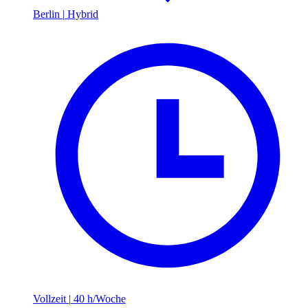
Berlin
|
Hybrid
Vollzeit
|
40 h/Woche