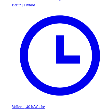
Berlin
|
Hybrid
Vollzeit
|
40 h/Woche