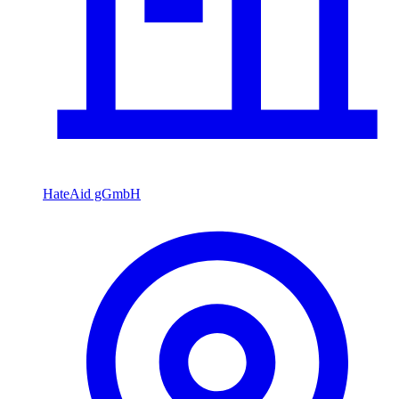
HateAid gGmbH