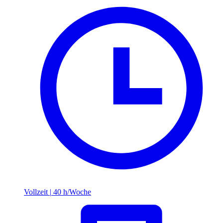
Vollzeit
|
40 h/Woche