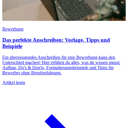
M
Bewerbung
Das perfekte Anschreiben: Vorlage, Tipps und
W
Beispiele
D
E
Ein überzeugendes Anschreiben für eine Bewerbung kann den
A
Unterschied machen! Hier erfährst du alles, was du wissen musst:
Aufbau, Do's & Don'ts, Formulierungsbeispiele und Tipps für
Bewerber ohne Berufserfahrung.
Artikel lesen