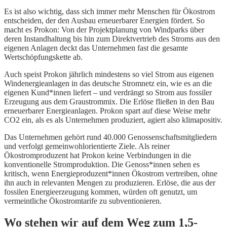
Es ist also wichtig, dass sich immer mehr Menschen für Ökostrom
entscheiden, der den Ausbau erneuerbarer Energien fördert. So
macht es Prokon: Von der Projektplanung von Windparks über
deren Instandhaltung bis hin zum Direktvertrieb des Stroms aus den
eigenen Anlagen deckt das Unternehmen fast die gesamte
Wertschöpfungskette ab.
Auch speist Prokon jährlich mindestens so viel Strom aus eigenen
Windenergieanlagen in das deutsche Stromnetz ein, wie es an die
eigenen Kund*innen liefert – und verdrängt so Strom aus fossiler
Erzeugung aus dem Graustrommix. Die Erlöse fließen in den Bau
erneuerbarer Energieanlagen. Prokon spart auf diese Weise mehr
CO2 ein, als es als Unternehmen produziert, agiert also klimapositiv.
Das Unternehmen gehört rund 40.000 Genossenschaftsmitgliedern
und verfolgt gemeinwohlorientierte Ziele. Als reiner
Ökostromproduzent hat Prokon keine Verbindungen in die
konventionelle Stromproduktion. Die Genoss*innen sehen es
kritisch, wenn Energieproduzent*innen Ökostrom vertreiben, ohne
ihn auch in relevanten Mengen zu produzieren. Erlöse, die aus der
fossilen Energieerzeugung kommen, würden oft genutzt, um
vermeintliche Ökostromtarife zu subventionieren.
Wo stehen wir auf dem Weg zum 1,5-