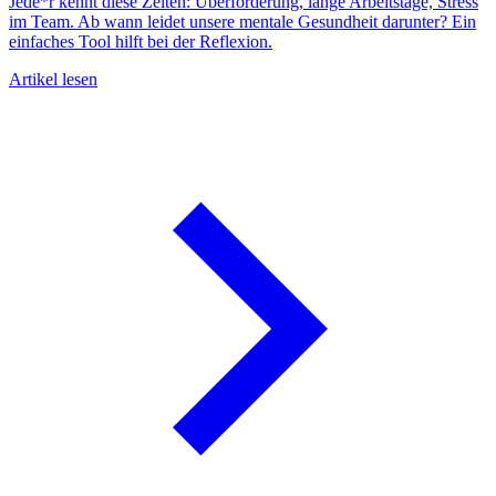
Jede*r kennt diese Zeiten: Überforderung, lange Arbeitstage, Stress
A
im Team. Ab wann leidet unsere mentale Gesundheit darunter? Ein
einfaches Tool hilft bei der Reflexion.
Artikel lesen