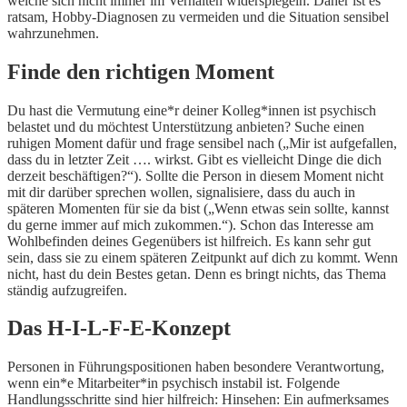
welche sich nicht immer im Verhalten widerspiegeln. Daher ist es
ratsam, Hobby-Diagnosen zu vermeiden und die Situation sensibel
wahrzunehmen.
Finde den richtigen Moment
Du hast die Vermutung eine*r deiner Kolleg*innen ist psychisch
belastet und du möchtest Unterstützung anbieten? Suche einen
ruhigen Moment dafür und frage sensibel nach („Mir ist aufgefallen,
dass du in letzter Zeit …. wirkst. Gibt es vielleicht Dinge die dich
derzeit beschäftigen?“). Sollte die Person in diesem Moment nicht
mit dir darüber sprechen wollen, signalisiere, dass du auch in
späteren Momenten für sie da bist („Wenn etwas sein sollte, kannst
du gerne immer auf mich zukommen.“). Schon das Interesse am
Wohlbefinden deines Gegenübers ist hilfreich. Es kann sehr gut
sein, dass sie zu einem späteren Zeitpunkt auf dich zu kommt. Wenn
nicht, hast du dein Bestes getan. Denn es bringt nichts, das Thema
ständig aufzugreifen.
Das H-I-L-F-E-Konzept
Personen in Führungspositionen haben besondere Verantwortung,
wenn ein*e Mitarbeiter*in psychisch instabil ist. Folgende
Handlungsschritte sind hier hilfreich: Hinsehen: Ein aufmerksames