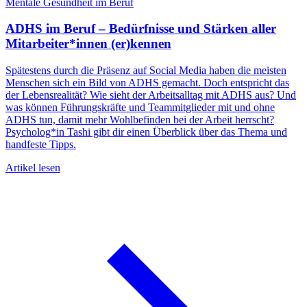
Mentale Gesundheit im Beruf
ADHS im Beruf – Bedürfnisse und Stärken aller
Mitarbeiter*innen (er)kennen
F
G
Spätestens durch die Präsenz auf Social Media haben die meisten
g
Menschen sich ein Bild von ADHS gemacht. Doch entspricht das
i
der Lebensrealität? Wie sieht der Arbeitsalltag mit ADHS aus? Und
V
was können Führungskräfte und Teammitglieder mit und ohne
i
ADHS tun, damit mehr Wohlbefinden bei der Arbeit herrscht?
Psycholog*in Tashi gibt dir einen Überblick über das Thema und
A
handfeste Tipps.
Artikel lesen