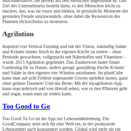
Milchalternative, die perfekt auf den Menschen abgestimmt ist. Das
Ziel des Unternehmens besteht darin, es den Menschen leicht zu
machen, das, was sie essen und trinken, in persönliche Momente der
gesunden Freude umzuwandeln, ohne dabei die Ressourcen des
Planeten rücksichtslos zu besteuern.
Agrilution
Inspiriert von Vertical Farming und mit der Vision, zukünftig Salate
und Kräuter immer frisch in der eigenen Küche zu ernten – ohne
Pestizide gewachsen, vollgepackt mit Nährstoffen und Vitaminen –
wurde 2013 Agrilution gegründet. Das Zauberwort lautet Smart
Gardening für zu Hause, anders gesagt: ganzjährig frische Kräuter
und Salate in den eigenen vier Wänden anzubauen. Im plantCube
kann man auf acht Feldern sogenannte Greens sprießen lassen, ganz
ohne grünen Daumen! Und das Beste: Mit der myagrilution-App
kann man jederzeit und von überall sehen, wie es den Pflanzen geht
und sogar, wann man sie ernten kann.
Too Good to Go
Too Good To Go ist die App zur Lebensmittelrettung. Die
GoodCompany setzt sich für eine Welt ein, in der produzierte
Lebensmittel auch konsumiert werden. Global wird mehr als ein