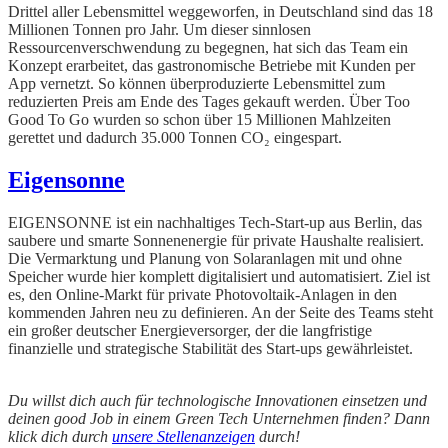
Drittel aller Lebensmittel weggeworfen, in Deutschland sind das 18
Millionen Tonnen pro Jahr. Um dieser sinnlosen
Ressourcenverschwendung zu begegnen, hat sich das Team ein
Konzept erarbeitet, das gastronomische Betriebe mit Kunden per
App vernetzt. So können überproduzierte Lebensmittel zum
reduzierten Preis am Ende des Tages gekauft werden. Über Too
Good To Go wurden so schon über 15 Millionen Mahlzeiten
gerettet und dadurch 35.000 Tonnen CO₂ eingespart.
Eigensonne
EIGENSONNE ist ein nachhaltiges Tech-Start-up aus Berlin, das
saubere und smarte Sonnenenergie für private Haushalte realisiert.
Die Vermarktung und Planung von Solaranlagen mit und ohne
Speicher wurde hier komplett digitalisiert und automatisiert. Ziel ist
es, den Online-Markt für private Photovoltaik-Anlagen in den
kommenden Jahren neu zu definieren. An der Seite des Teams steht
ein großer deutscher Energieversorger, der die langfristige
finanzielle und strategische Stabilität des Start-ups gewährleistet.
Du willst dich auch für technologische Innovationen einsetzen und
deinen good Job in einem Green Tech Unternehmen finden? Dann
klick dich durch
unsere Stellenanzeigen
durch!