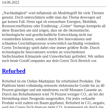
14.06.2022
„Nachhaltigkeit“ wird inflationär als Modebegriff für viele Themen
genutzt. Doch unterschätzen sollte man das Thema deswegen auf
gar keinen Fall. Denn egal ob erneuerbare Energien, Mobilität,
Ressourceneffizienz oder Ernährung: „Grüne“ Startups krempeln all
diese Branchen um und zeigen, dass sie die ökonomische,
technologische und gesellschaftliche Entwicklung nicht nur
vorantreiben können, sondern durch ihre Innovationen und
schlanken Geschäftsprozesse wortwörtlich nachhaltig verändern.
Green Technology spielt dabei eine immer größere Rolle. Durch
technologische Innovationen werden an verschiedenen
Stellschrauben Klimaziele und Umweltschutz gefördert. Wir stellen
euch heute GoodCompanies aus dem Green Tech Bereich vor.
Refurbed
Refurbed ist ein Online-Marktplatz für refurbished Produkte. Die
Plattform bietet vollständig erneuerte elektronische Geräte bis zu 40
Prozent günstiger und mit mindestens zwölf Monaten Garantie an.
Durch das Refurbishment wird 70 Prozent weniger CO₂ als bei der
Herstellung eines Neugeräts ausgestoßen. Für jedes verkaufte
Produkt wird zudem ein Baum gepflanzt. Refurbed ist CO₂-negativ,
weil das Green-Tech-Start-up mehr CO₂ kompensiert als durch das