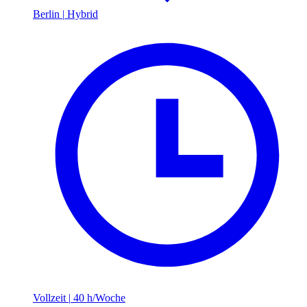
Berlin
|
Hybrid
Vollzeit
|
40 h/Woche