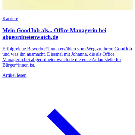
Karriere
Mein GoodJob als... Office Managerin bei
abgeordnetenwatch.de
Erfolgreiche Bewerber*innen erzählen vom Weg zu ihrem GoodJob
und was ihn ausmacht. Diesmal mit Johanna, die als Office
Managerin bei abgeordnetenwatch.de die erste Anlaufstelle für
Bürger*innen ist.
I
n
Artikel lesen
u
A