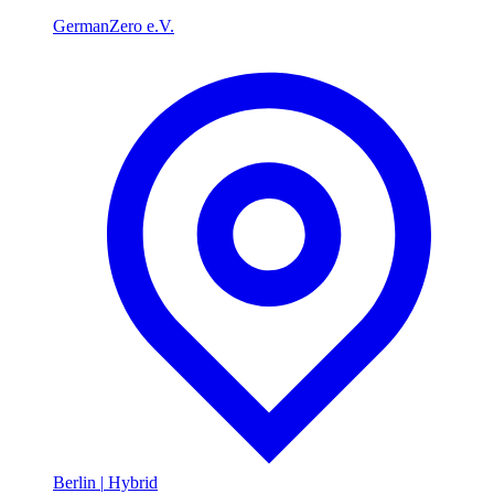
GermanZero e.V.
Berlin
|
Hybrid