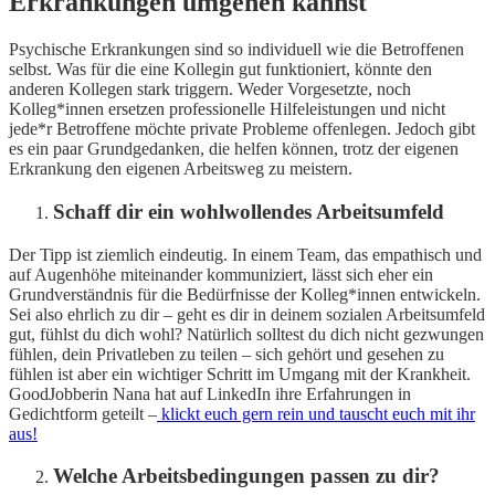
Erkrankungen umgehen kannst
Psychische Erkrankungen sind so individuell wie die Betroffenen
selbst. Was für die eine Kollegin gut funktioniert, könnte den
anderen Kollegen stark triggern. Weder Vorgesetzte, noch
Kolleg*innen ersetzen professionelle Hilfeleistungen und nicht
jede*r Betroffene möchte private Probleme offenlegen. Jedoch gibt
es ein paar Grundgedanken, die helfen können, trotz der eigenen
Erkrankung den eigenen Arbeitsweg zu meistern.
Schaff dir ein wohlwollendes Arbeitsumfeld
Der Tipp ist ziemlich eindeutig. In einem Team, das empathisch und
auf Augenhöhe miteinander kommuniziert, lässt sich eher ein
Grundverständnis für die Bedürfnisse der Kolleg*innen entwickeln.
Sei also ehrlich zu dir – geht es dir in deinem sozialen Arbeitsumfeld
gut, fühlst du dich wohl? Natürlich solltest du dich nicht gezwungen
fühlen, dein Privatleben zu teilen – sich gehört und gesehen zu
fühlen ist aber ein wichtiger Schritt im Umgang mit der Krankheit.
GoodJobberin Nana hat auf LinkedIn ihre Erfahrungen in
Gedichtform geteilt –
klickt euch gern rein und tauscht euch mit ihr
aus!
Welche Arbeitsbedingungen passen zu dir?