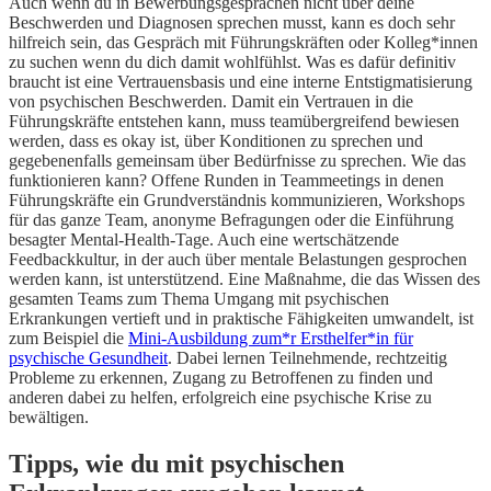
Auch wenn du in Bewerbungsgesprächen nicht über deine
Beschwerden und Diagnosen sprechen musst, kann es doch sehr
hilfreich sein, das Gespräch mit Führungskräften oder Kolleg*innen
zu suchen wenn du dich damit wohlfühlst. Was es dafür definitiv
braucht ist eine Vertrauensbasis und eine interne Entstigmatisierung
von psychischen Beschwerden. Damit ein Vertrauen in die
Führungskräfte entstehen kann, muss teamübergreifend bewiesen
werden, dass es okay ist, über Konditionen zu sprechen und
gegebenenfalls gemeinsam über Bedürfnisse zu sprechen. Wie das
funktionieren kann? Offene Runden in Teammeetings in denen
Führungskräfte ein Grundverständnis kommunizieren, Workshops
für das ganze Team, anonyme Befragungen oder die Einführung
besagter Mental-Health-Tage. Auch eine wertschätzende
Feedbackkultur, in der auch über mentale Belastungen gesprochen
werden kann, ist unterstützend. Eine Maßnahme, die das Wissen des
gesamten Teams zum Thema Umgang mit psychischen
Erkrankungen vertieft und in praktische Fähigkeiten umwandelt, ist
zum Beispiel die
Mini-Ausbildung zum*r Ersthelfer*in für
psychische Gesundheit
. Dabei lernen Teilnehmende, rechtzeitig
Probleme zu erkennen, Zugang zu Betroffenen zu finden und
anderen dabei zu helfen, erfolgreich eine psychische Krise zu
bewältigen.
Tipps, wie du mit psychischen