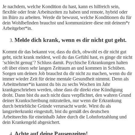
Je nachdem, welche Kondition du hast, kann es hilfreich sein,
flexible oder feste Arbeitszeiten zu haben und remote, hybrid oder
im Büro zu arbeiten. Werde dir bewusst, welche Konditionen du für
dein Wohlbefinden brauchst und kommuniziere diese mit deinem*r
Arbeitgeber*in.
Melde dich krank, wenn es dir nicht gut geht.
Kommt dir das bekannt vor, dass du dich, obwohl es dir nicht gut
geht, nicht krank meldest, weil du das Gefühl hast, es ginge dir nicht
‘schlecht genug’? Schluss damit. Psychische Erkrankungen halten
oft über einen sehr langen Zeitraum an und kommen in Schüben.
Sorgen um deinen Job brauchst du dir nicht zu machen, wenn du dir
immer wieder Zeit für deine mentale Gesundheit nimmst. Denn als
Arbeitnehmer*in kannst du bis zu sechs Wochen im Jahr
krankgeschrieben werden, ohne dass dir direkt eine Kündigung
droht. Dann bist du auch nicht dazu verpflichtet, den wahren Grund
deiner Krankschreibung mitzuteilen, nur wenn die Erkrankung
durch betriebliche Gründe verursacht wurde. Wirst du als
langzeiterkrankt eingestuft, bist du gemäß des deutschen
Arbeitsrechts für eineinhalb Jahre durch die Lohnfortzahlung und
dein Krankengeld abgesichert.
Achte auf deine Pausenzeiten!