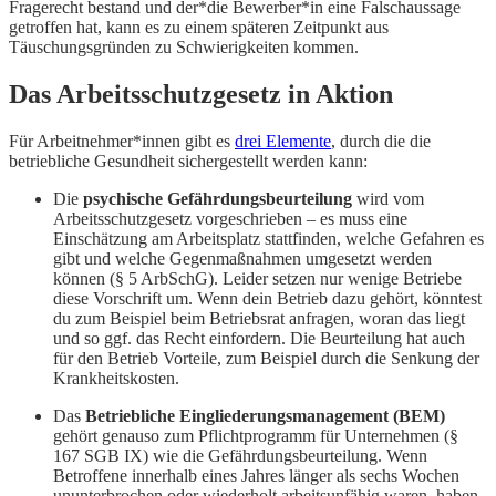
Fragerecht bestand und der*die Bewerber*in eine Falschaussage
getroffen hat, kann es zu einem späteren Zeitpunkt aus
Täuschungsgründen zu Schwierigkeiten kommen.
Das Arbeitsschutzgesetz in Aktion
Für Arbeitnehmer*innen gibt es
drei Elemente
, durch die die
betriebliche Gesundheit sichergestellt werden kann:
Die
psychische Gefährdungsbeurteilung
wird vom
Arbeitsschutzgesetz vorgeschrieben – es muss eine
Einschätzung am Arbeitsplatz stattfinden, welche Gefahren es
gibt und welche Gegenmaßnahmen umgesetzt werden
können (§ 5 ArbSchG). Leider setzen nur wenige Betriebe
diese Vorschrift um. Wenn dein Betrieb dazu gehört, könntest
du zum Beispiel beim Betriebsrat anfragen, woran das liegt
und so ggf. das Recht einfordern. Die Beurteilung hat auch
für den Betrieb Vorteile, zum Beispiel durch die Senkung der
Krankheitskosten.
Das
Betriebliche Eingliederungsmanagement (BEM)
gehört genauso zum Pflichtprogramm für Unternehmen (§
167 SGB IX) wie die Gefährdungsbeurteilung. Wenn
Betroffene innerhalb eines Jahres länger als sechs Wochen
ununterbrochen oder wiederholt arbeitsunfähig waren, haben