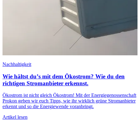
Nachhaltigkeit
Wie hältst duʼs mit dem Ökostrom? Wie du den
K
richtigen Stromanbieter erkennst.
Ökostrom ist nicht gleich Ökostrom! Mit der Energiegenossenschaft
Prokon geben wir euch Tipps, wie ihr wirklich grüne Stromanbieter
erkennt und so die Energiewende voranbringt.
D
Artikel lesen
A
e
b
H