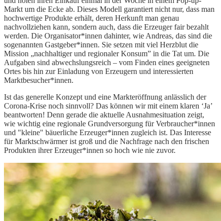
und holen ihren Einkauf einmal in der Woche in einem Pop-up-
Markt um die Ecke ab. Dieses Modell garantiert nicht nur, dass man
hochwertige Produkte erhält, deren Herkunft man genau
nachvollziehen kann, sondern auch, dass die Erzeuger fair bezahlt
werden. Die Organisator*innen dahinter, wie Andreas, das sind die
sogenannten Gastgeber*innen. Sie setzen mit viel Herzblut die
Mission „nachhaltiger und regionaler Konsum” in die Tat um. Die
Aufgaben sind abwechslungsreich – vom Finden eines geeigneten
Ortes bis hin zur Einladung von Erzeugern und interessierten
Marktbesucher*innen.
Ist das generelle Konzept und eine Markteröffnung anlässlich der
Corona-Krise noch sinnvoll? Das können wir mit einem klaren ‘Ja’
beantworten! Denn gerade die aktuelle Ausnahmesituation zeigt,
wie wichtig eine regionale Grundversorgung für Verbraucher*innen
und "kleine" bäuerliche Erzeuger*innen zugleich ist. Das Interesse
für Marktschwärmer ist groß und die Nachfrage nach den frischen
Produkten ihrer Erzeuger*innen so hoch wie nie zuvor.