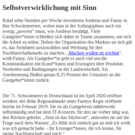
Selbstverwirklichung mit Sinn
Rund zehn Stunden pro Woche investieren Andreas und Fanny in
ihre Schwärmereien, wobei man in der Anfangsphase auch ein
wenig „powern“ muss, wie Andreas bestätigt. Viele
Gastgeber*innen schließen sich daher in Teams zusammen, um sich
die Arbeit zu teilen: Neben der Organisation des Marktes an sich gilt
es, das Sortiment auszuwählen und Werbung für den
Nachbarschaftsmarkt zu machen. „
Machen wollen ist wichtig
“,
weiß Fanny. Als Gastgeber*in geht es auch viel um die
Kommunikation mit Kund*innen und Erzeugern über Produkte,
Neuheiten und Bedingungen in der Landwirtschaft. Als
Anerkennung fließen genau 8,35 Prozent des Umsatzes an die
Gastgeber*innen zurück.
Die 71. Schwärmerei in Deutschland ist im April 2020 eröffnet
worden; der dritte Regionalmarkt unter Fannys Regie eröffnete
bereits im Februar 2019. Sie ist als Gastgeberin mittlerweile
selbstständig und hat dem IT-Konzern, für den sie vorher tätig war,
den Rücken gekehrt. „Sinn ist das Stichwort“, antwortet sie auf die
Frage nach dem Warum: „Es fühlt sich einfach gut an und ich weiß,
was ich gemacht habe – für Erzeuger*innen, die ich kenne, für
meine Nachbarschaft und mich.“