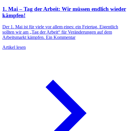
1. Mai – Tag der Arbeit: Wir müssen endlich wieder
kämpfen!
Der 1. Mai ist für viele vor allem eines: ein Feiertag. Eigentlich
sollten wir am „Tag der Arbeit“ für Veränderungen auf dem
A
Arbeitsmarkt kämpfen. Ein Kommentar
Artikel lesen
W
L
w
A