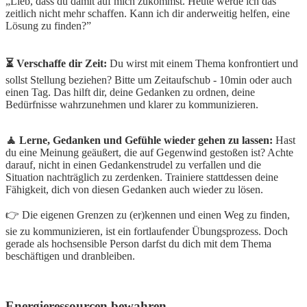
„
Lieb, dass du damit auf mich zukommst. Heute werde ich das
zeitlich nicht mehr schaffen. Kann ich dir anderweitig helfen, eine
Lösung zu finden?”
⏳ Verschaffe dir Zeit:
Du wirst mit einem Thema konfrontiert und
sollst Stellung beziehen? Bitte um Zeitaufschub - 10min oder auch
einen Tag. Das hilft dir, deine Gedanken zu ordnen, deine
Bedürfnisse wahrzunehmen und klarer zu kommunizieren.
🧘 Lerne, Gedanken und Gefühle wieder gehen zu lassen:
Hast
du eine Meinung geäußert, die auf Gegenwind gestoßen ist? Achte
darauf, nicht in einen Gedankenstrudel zu verfallen und die
Situation nachträglich zu zerdenken. Trainiere stattdessen deine
Fähigkeit, dich von diesen Gedanken auch wieder zu lösen.
👉 Die eigenen Grenzen zu (er)kennen und einen Weg zu finden,
sie zu kommunizieren, ist ein fortlaufender Übungsprozess. Doch
gerade als hochsensible Person darfst du dich mit dem Thema
beschäftigen und dranbleiben.
Energieressourcen bewahren