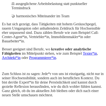
⚖️ ausgeglichene Arbeitsbelastung statt punktueller
Termindruck
🤝 harmonisches Miteinander im Team
Es hat sich gezeigt, dass Tätigkeiten mit hohem Geräuschpegel,
rauem Umgangston oder anhaltendem Zeitdruck für Hochsensible
eher unpassend sind. Dazu zählen Berufe wie zum Beispiel Call-
Center-Agent*in, Vertriebler*in, Immobilienmakler*in oder
Bauarbeiter*in.
Besser geeignet sind Berufe, wo
kreative oder analytische
Fähigkeiten
im Mittelpunkt stehen, wie zum Beispiel
Texter*in
,
Architekt*in
oder
Programmierer*in
.
Zum Schluss ist zu sagen: Jede*r von uns ist einzigartig, nicht nur in
seiner Hochsensibilität, sondern auch im beruflichen Kontext. Du
bist der/die Expert*in für deine Persönlichkeit und kannst durch
gezielte Reflexion herausfinden, wie du dich wohler fühlen kannst.
Ganz gleich, ob du im aktuellen Job bleiben oder dich nach einer
neuen Stelle umschauen möchtest.