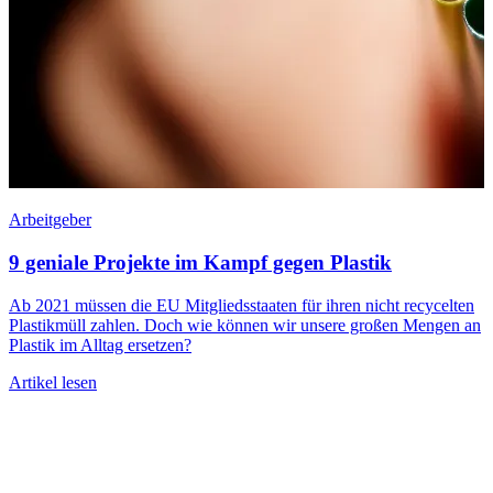
Arbeitgeber
A
9 geniale Projekte im Kampf gegen Plastik
Ab 2021 müssen die EU Mitgliedsstaaten für ihren nicht recycelten
Plastikmüll zahlen. Doch wie können wir unsere großen Mengen an
R
Plastik im Alltag ersetzen?
T
R
Artikel lesen
A