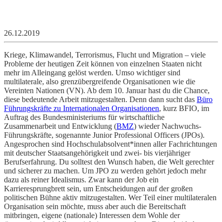
26.12.2019
Kriege, Klimawandel, Terrorismus, Flucht und Migration – viele
Probleme der heutigen Zeit können von einzelnen Staaten nicht
mehr im Alleingang gelöst werden. Umso wichtiger sind
multilaterale, also grenzübergreifende Organisationen wie die
Vereinten Nationen (VN). Ab dem 10. Januar hast du die Chance,
diese bedeutende Arbeit mitzugestalten. Denn dann sucht das
Büro
Führungskräfte zu Internationalen Organisationen
, kurz BFIO, im
Auftrag des Bundesministeriums für wirtschaftliche
Zusammenarbeit und Entwicklung (
BMZ
) wieder Nachwuchs-
Führungskräfte, sogenannte Junior Professional Officers (JPOs).
Angesprochen sind Hochschulabsolvent*innen aller Fachrichtungen
mit deutscher Staatsangehörigkeit und zwei- bis vierjähriger
Berufserfahrung. Du solltest den Wunsch haben, die Welt gerechter
und sicherer zu machen. Um JPO zu werden gehört jedoch mehr
dazu als reiner Idealismus. Zwar kann der Job ein
Karrieresprungbrett sein, um Entscheidungen auf der großen
politischen Bühne aktiv mitzugestalten. Wer Teil einer multilateralen
Organisation sein möchte, muss aber auch die Bereitschaft
mitbringen, eigene (nationale) Interessen dem Wohle der