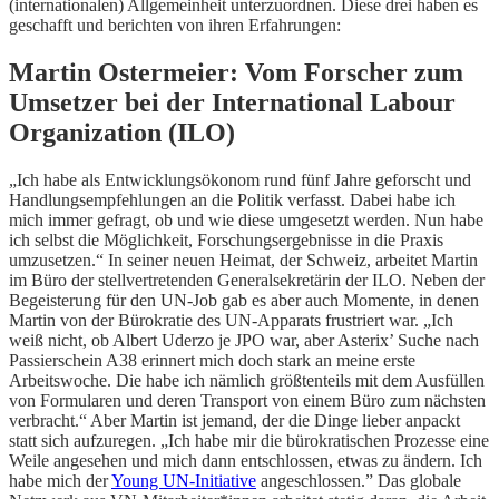
(internationalen) Allgemeinheit unterzuordnen. Diese drei haben es
geschafft und berichten von ihren Erfahrungen:
Martin Ostermeier: Vom Forscher zum
Umsetzer bei der International Labour
Organization (ILO)
„Ich habe als Entwicklungsökonom rund fünf Jahre geforscht und
Handlungsempfehlungen an die Politik verfasst. Dabei habe ich
mich immer gefragt, ob und wie diese umgesetzt werden. Nun habe
ich selbst die Möglichkeit, Forschungsergebnisse in die Praxis
umzusetzen.“ In seiner neuen Heimat, der Schweiz, arbeitet Martin
im Büro der stellvertretenden Generalsekretärin der ILO. Neben der
Begeisterung für den UN-Job gab es aber auch Momente, in denen
Martin von der Bürokratie des UN-Apparats frustriert war. „Ich
weiß nicht, ob Albert Uderzo je JPO war, aber Asterix’ Suche nach
Passierschein A38 erinnert mich doch stark an meine erste
Arbeitswoche. Die habe ich nämlich größtenteils mit dem Ausfüllen
von Formularen und deren Transport von einem Büro zum nächsten
verbracht.“ Aber Martin ist jemand, der die Dinge lieber anpackt
statt sich aufzuregen. „Ich habe mir die bürokratischen Prozesse eine
Weile angesehen und mich dann entschlossen, etwas zu ändern. Ich
habe mich der
Young UN-Initiative
angeschlossen.” Das globale