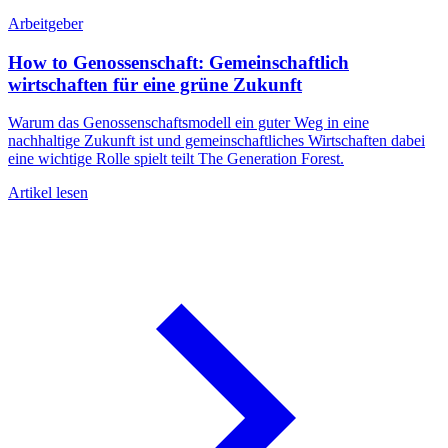
Arbeitgeber
N
How to Genossenschaft: Gemeinschaftlich
wirtschaften für eine grüne Zukunft
Warum das Genossenschaftsmodell ein guter Weg in eine
C
nachhaltige Zukunft ist und gemeinschaftliches Wirtschaften dabei
w
eine wichtige Rolle spielt teilt The Generation Forest.
z
Artikel lesen
A