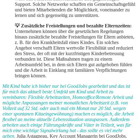
Support. Solche Netzwerke schaffen ein Gemeinschaftsgefühl
und bieten Mitarbeitenden die Möglichkeit, voneinander zu
lernen und sich gegenseitig zu unterstützen.
💡 Zusätzliche Freistellungen und bezahlte Elternzeiten:
Unternehmen können über die gesetzlichen Regelungen
hinaus zusätzliche bezahlte Freistellungen für Eltern anbieten,
z. B. für den Krankheitsfall eines Kindes. Ein solches
Angebot verschafft Eltern wertvolle Flexibilität und reduziert
den Stress, der oft mit der kurzfristigen Kinderbetreuung
verbunden ist. Diese Maßnahmen tragen zu einem
Arbeitsumfeld bei, in dem sich Eltern gut aufgehoben fühlen
und die Arbeit in Einklang mit familiären Verpflichtungen
bringen können.
Mit Kind habe ich bisher nur bei GoodJobs gearbeitet und das ist
für mich das aktuell beste Umfeld um Kind und Arbeit zu
vereinbaren: Flexible Arbeitszeiten, Homeoffice/Remote Arbeit und
mögliche Anpassungen meiner monatlichen Arbeitszeit (z.B. von
Vollzeit auf 32 Std. oder auch mal ein Monat nur 20 Std. wegen
einer spontanen Kitaeingewöhnung) machen es möglich, die Arbeit
flexibel an meine aktuelle Lebenssituation anzupassen. Außerdem
arbeiten auch einige Führungskräfte und Väter in Teilzeit, was für
mich eine wichtige Signalwirkung hat - das sollte es viel mehr
geben.
Julia Astagneau, Key Account Managerin bei GoodJobs.