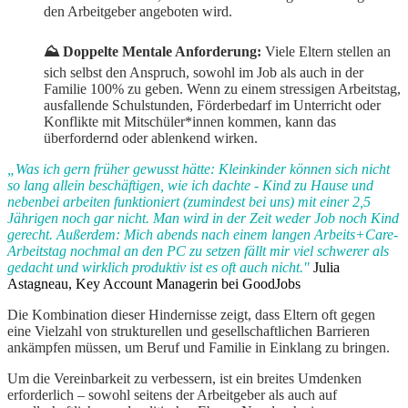
den Arbeitgeber angeboten wird.
⛰️ Doppelte Mentale Anforderung:
Viele Eltern stellen an
sich selbst den Anspruch, sowohl im Job als auch in der
Familie 100% zu geben. Wenn zu einem stressigen Arbeitstag,
ausfallende Schulstunden, Förderbedarf im Unterricht oder
Konflikte mit Mitschüler*innen kommen, kann das
überfordernd oder ablenkend wirken.
„Was ich gern früher gewusst hätte: Kleinkinder können sich nicht
so lang allein beschäftigen, wie ich dachte - Kind zu Hause und
nebenbei arbeiten funktioniert (zumindest bei uns) mit einer 2,5
Jährigen noch gar nicht. Man wird in der Zeit weder Job noch Kind
gerecht. Außerdem: Mich abends nach einem langen Arbeits+Care-
Arbeitstag nochmal an den PC zu setzen fällt mir viel schwerer als
gedacht und wirklich produktiv ist es oft auch nicht."
Julia
Astagneau, Key Account Managerin bei GoodJobs
Die Kombination dieser Hindernisse zeigt, dass Eltern oft gegen
eine Vielzahl von strukturellen und gesellschaftlichen Barrieren
ankämpfen müssen, um Beruf und Familie in Einklang zu bringen.
Um die Vereinbarkeit zu verbessern, ist ein breites Umdenken
erforderlich – sowohl seitens der Arbeitgeber als auch auf