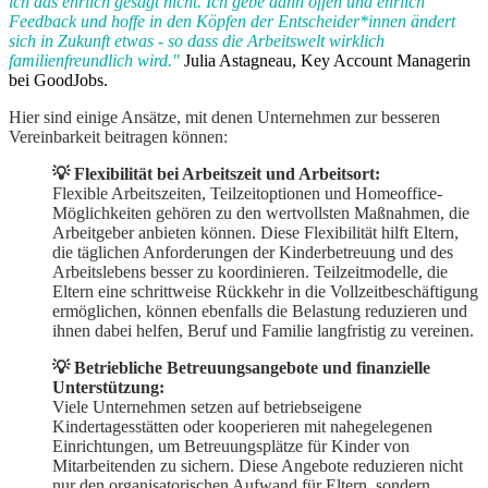
ich das ehrlich gesagt nicht. Ich gebe dann offen und ehrlich
Feedback und hoffe in den Köpfen der Entscheider*innen ändert
sich in Zukunft etwas - so dass die Arbeitswelt wirklich
familienfreundlich wird."
Julia Astagneau, Key Account Managerin
bei GoodJobs.
Hier sind einige Ansätze, mit denen Unternehmen zur besseren
Vereinbarkeit beitragen können:
💡 Flexibilität bei Arbeitszeit und Arbeitsort:
Flexible Arbeitszeiten, Teilzeitoptionen und Homeoffice-
Möglichkeiten gehören zu den wertvollsten Maßnahmen, die
Arbeitgeber anbieten können. Diese Flexibilität hilft Eltern,
die täglichen Anforderungen der Kinderbetreuung und des
Arbeitslebens besser zu koordinieren. Teilzeitmodelle, die
Eltern eine schrittweise Rückkehr in die Vollzeitbeschäftigung
ermöglichen, können ebenfalls die Belastung reduzieren und
ihnen dabei helfen, Beruf und Familie langfristig zu vereinen.
💡 Betriebliche Betreuungsangebote und finanzielle
Unterstützung:
Viele Unternehmen setzen auf betriebseigene
Kindertagesstätten oder kooperieren mit nahegelegenen
Einrichtungen, um Betreuungsplätze für Kinder von
Mitarbeitenden zu sichern. Diese Angebote reduzieren nicht
nur den organisatorischen Aufwand für Eltern, sondern