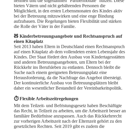
nehmen und die sogenannten "Partnermonate" nutzen. Diese
bieten Vätern und nicht gebährenden Personen die
Möglichkeit, in den ersten Lebensmonaten des Kindes aktiv
bei der Betreuung mitzuwirken und eine enge Bindung
aufzubauen. Die Regelungen bieten Flexibilität und stärken
die Rolle der Väter in der Familie.
🧸 Kinderbetreuungsangebote und Rechtsanspruch auf
einen Kitaplatz
Seit 2013 haben Eltern in Deutschland einen Rechtsanspruch
auf einen Kitaplatz ab dem vollendeten ersten Lebensjahr des
Kindes. Der Staat fördert den Ausbau von Kindertagesstätten
und anderen Betreuungsangeboten, um Eltern bei der
Rückkehr ins Berufsleben zu entlasten. Dennoch bleibt die
Suche nach einem geeigneten Betreuungsplatz eine
Herausforderung, da die Nachfrage das Angebot übersteigt.
Der kontinuierliche Ausbau von Betreuungsplätzen bleibt
daher ein wesentlicher Bestandteil der Vereinbarkeitspolitik.
⏱️ Flexible Arbeitszeitregelungen
Mit dem Teilzeit- und Befristungsgesetz haben Beschäftigte
das Recht, in Teilzeit zu arbeiten, um die Arbeitszeit besser an
familiäre Bedürfnisse anzupassen. Auch das Rückkehrrecht
zur vorherigen Arbeitszeit nach der Elternzeit gehört zu den
gesetzlichen Rechten. Seit 2019 gibt es zudem die