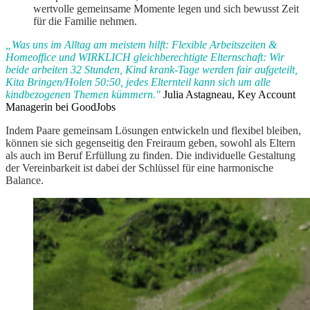
wertvolle gemeinsame Momente legen und sich bewusst Zeit
für die Familie nehmen.
„Was uns im Alltag am meistem hilft: Flexible Arbeitszeiten &
Homeoffice und WIRKLICH gleichberechtigte Elternschaft: Wir
beide arbeiten 32 Stunden, Kind krank-Tage werden fair aufgeteilt,
Kita Bringen/Holen 50:50, jedes Elternteil kann sich um alle
kindbezogenen Themen kümmern."
Julia Astagneau, Key Account
Managerin bei GoodJobs
Indem Paare gemeinsam Lösungen entwickeln und flexibel bleiben,
können sie sich gegenseitig den Freiraum geben, sowohl als Eltern
als auch im Beruf Erfüllung zu finden. Die individuelle Gestaltung
der Vereinbarkeit ist dabei der Schlüssel für eine harmonische
Balance.