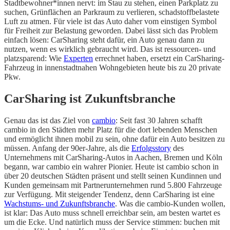
Stadtbewohner*innen nervt: im Stau zu stehen, einen Parkplatz zu
suchen, Grünflächen an Parkraum zu verlieren, schadstoffbelastete
Luft zu atmen. Für viele ist das Auto daher vom einstigen Symbol
für Freiheit zur Belastung geworden. Dabei lässt sich das Problem
einfach lösen: CarSharing steht dafür, ein Auto genau dann zu
nutzen, wenn es wirklich gebraucht wird. Das ist ressourcen- und
platzsparend: Wie
Experten
errechnet haben, ersetzt ein CarSharing-
Fahrzeug in innenstadtnahen Wohngebieten heute bis zu 20 private
Pkw.
CarSharing ist Zukunftsbranche
Genau das ist das Ziel von
cambio
: Seit fast 30 Jahren schafft
cambio in den Städten mehr Platz für die dort lebenden Menschen
und ermöglicht ihnen mobil zu sein, ohne dafür ein Auto besitzen zu
müssen. Anfang der 90er-Jahre, als die
Erfolgsstory
des
Unternehmens mit CarSharing-Autos in Aachen, Bremen und Köln
begann, war cambio ein wahrer Pionier. Heute ist cambio schon in
über 20 deutschen Städten präsent und stellt seinen Kundinnen und
Kunden gemeinsam mit Partnerunternehmen rund 5.800 Fahrzeuge
zur Verfügung. Mit steigender Tendenz, denn CarSharing ist eine
Wachstums- und Zukunftsbranche
. Was die cambio-Kunden wollen,
ist klar: Das Auto muss schnell erreichbar sein, am besten wartet es
um die Ecke. Und natürlich muss der Service stimmen: buchen mit