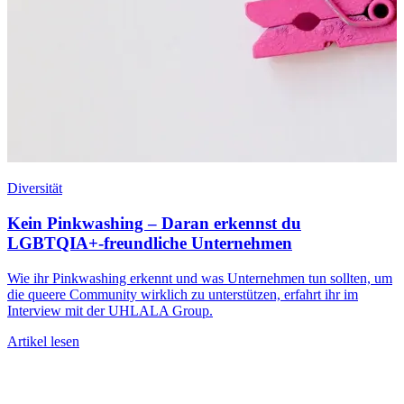
Diversität
M
Kein Pinkwashing – Daran erkennst du
LGBTQIA+-freundliche Unternehmen
D
F
Wie ihr Pinkwashing erkennt und was Unternehmen tun sollten, um
S
die queere Community wirklich zu unterstützen, erfahrt ihr im
Interview mit der UHLALA Group.
A
Artikel lesen