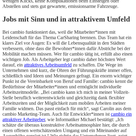
wenigen Klicks, keine Komplikationen beim Einsteigen oder
Abstellen und stets gut gewartete, emissionsarme Fahrzeuge.
Jobs mit Sinn und in attraktivem Umfeld
Bei cambio funktioniert das, weil die Mitarbeiter*innen mit
Leidenschaft für das Thema CarSharing brennen. Das Team hat ein
klares Ziel vor Augen: Es will die Lebensqualität in den Städten
verbessern, ohne dass die Bewohner*innen dafür Abstriche bei der
Mobilität machen müssen. Wer für cambio tätig ist, erfüllt also einen
wichtigen Job. Als Arbeitgeber legt cambio daher höchsten Wert
darauf, ein
attraktives Arbeitsumfeld
zu schaffen. Die Wege im
Unternehmen sind kurz, die Ohren der Führungskräfte immer offen,
schließlich sind Ideen und Meinungen gefragt. Ein enorm wichtiger
Punkt ist die Vereinbarkeit von Beruf und Familie: cambio kennt die
Bedürfnisse der Mitarbeiter*innen und ermöglicht individuelle
Arbeitszeitmodelle. „Bei cambio kann ich mich in meiner Vollzeit-
Stelle beruflich weiterentwickeln und gleichzeitig dank flexibler
Arbeitszeiten und der Möglichkeit zum mobilen Arbeiten meiner
Familie widmen. Das passt einfach für mich“, sagt Carolin aus dem
cambio Marketing-Team. Auch für Entwickler*innen ist
cambio ein
attraktiver Arbeitgeber
, wie Informatiker Michael bestätigt: „Ich
schätze die überaus konstruktive Arbeitsatmosphäre hier, die durch
einen offenen wertschätzenden Umgang und ein Miteinander auf
Augenhöhe geprägt ist.“ Wie richtig das Unternehmen liegt, zeigt