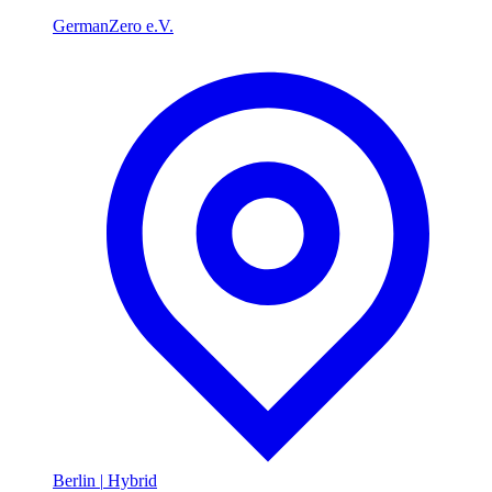
GermanZero e.V.
Berlin
|
Hybrid