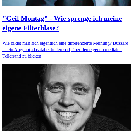
"Geil Montag" - Wie sprenge ich meine
eigene Filterblase?
Wie bildet man sich eigentlich eine differenzierte Meinung? Buzzard
ist ein Angebot, das dabei helfen soll, über den eigenen medialen
Tellerrand zu blicken.