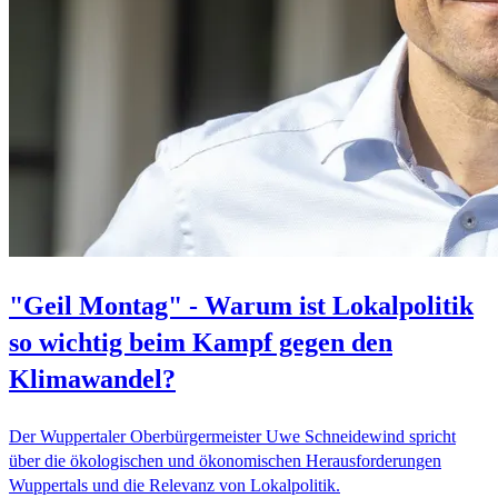
"Geil Montag" - Warum ist Lokalpolitik
so wichtig beim Kampf gegen den
Klimawandel?
Der Wuppertaler Oberbürgermeister Uwe Schneidewind spricht
über die ökologischen und ökonomischen Herausforderungen
Wuppertals und die Relevanz von Lokalpolitik.