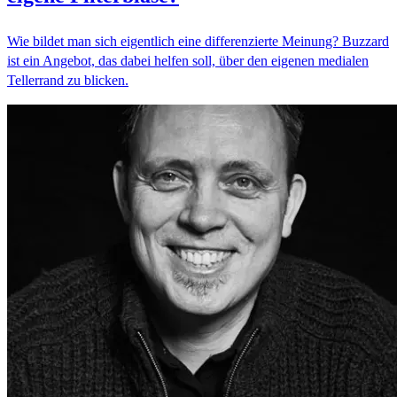
Wie bildet man sich eigentlich eine differenzierte Meinung? Buzzard
ist ein Angebot, das dabei helfen soll, über den eigenen medialen
Tellerrand zu blicken.