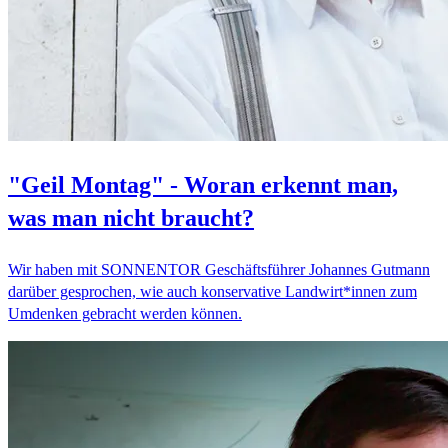
"Geil Montag" - Woran erkennt man,
was man nicht braucht?
Wir haben mit SONNENTOR Geschäftsführer Johannes Gutmann
darüber gesprochen, wie auch konservative Landwirt*innen zum
Umdenken gebracht werden können.