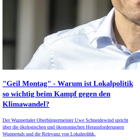
"Geil Montag" - Warum ist Lokalpolitik
so wichtig beim Kampf gegen den
Klimawandel?
Der Wuppertaler Oberbürgermeister Uwe Schneidewind spricht
über die ökologischen und ökonomischen Herausforderungen
Wuppertals und die Relevanz von Lokalpolitik.