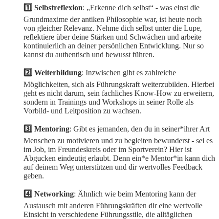
1️⃣ Selbstreflexion
: „Erkenne dich selbst“ - was einst die
Grundmaxime der antiken Philosophie war, ist heute noch
von gleicher Relevanz. Nehme dich selbst unter die Lupe,
reflektiere über deine Stärken und Schwächen und arbeite
kontinuierlich an deiner persönlichen Entwicklung. Nur so
kannst du authentisch und bewusst führen.
2️⃣ Weiterbildung
: Inzwischen gibt es zahlreiche
Möglichkeiten, sich als Führungskraft weiterzubilden. Hierbei
geht es nicht darum, sein fachliches Know-How zu erweitern,
sondern in Trainings und Workshops in seiner Rolle als
Vorbild- und Leitposition zu wachsen.
3️⃣ Mentoring
: Gibt es jemanden, den du in seiner*ihrer Art
Menschen zu motivieren und zu begleiten bewunderst - sei es
im Job, im Freundeskreis oder im Sportverein? Hier ist
Abgucken eindeutig erlaubt. Denn ein*e Mentor*in kann dich
auf deinem Weg unterstützen und dir wertvolles Feedback
geben.
4️⃣ Networking
: Ähnlich wie beim Mentoring kann der
Austausch mit anderen Führungskräften dir eine wertvolle
Einsicht in verschiedene Führungsstile, die alltäglichen