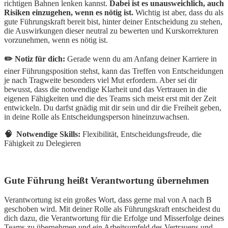
richtigen Bahnen lenken kannst.
Dabei ist es unausweichlich, auch
Risiken einzugehen, wenn es nötig ist.
Wichtig ist aber, dass du als
gute Führungskraft bereit bist, hinter deiner Entscheidung zu stehen,
die Auswirkungen dieser neutral zu bewerten und Kurskorrekturen
vorzunehmen, wenn es nötig ist.
✏️ Notiz für dich:
Gerade wenn du am Anfang deiner Karriere in
einer Führungsposition stehst, kann das Treffen von Entscheidungen
je nach Tragweite besonders viel Mut erfordern. Aber sei dir
bewusst, dass die notwendige Klarheit und das Vertrauen in die
eigenen Fähigkeiten und die des Teams sich meist erst mit der Zeit
entwickeln. Du darfst gnädig mit dir sein und dir die Freiheit geben,
in deine Rolle als Entscheidungsperson hineinzuwachsen.
🧠 Notwendige Skills:
Flexibilität, Entscheidungsfreude, die
Fähigkeit zu Delegieren
Gute Führung heißt Verantwortung übernehmen
Verantwortung ist ein großes Wort, dass gerne mal von A nach B
geschoben wird. Mit deiner Rolle als Führungskraft entscheidest du
dich dazu, die Verantwortung für die Erfolge und Misserfolge deines
Teams zu übernehmen und ein Arbeitsumfeld des Vertrauens und