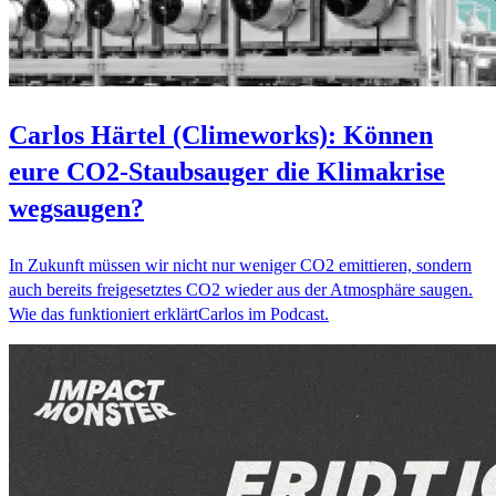
Carlos Härtel (Climeworks): Können
eure CO2-Staubsauger die Klimakrise
wegsaugen?
In Zukunft müssen wir nicht nur weniger CO2 emittieren, sondern
auch bereits freigesetztes CO2 wieder aus der Atmosphäre saugen.
Wie das funktioniert erklärtCarlos im Podcast.