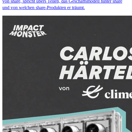
von share, spricht übers Teilen, das Geschäftsmodell hinter share
und von welchen share-Produkten er träumt.