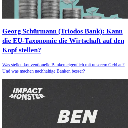
Georg Schürmann (Triodos Bank): Kann
die EU-Taxonomie die Wirtschaft auf den
Kopf stellen?
Was stellen konventionelle Banken eigentlich mit unserem Geld an?
Und was machen nachhaltige Banken besser?