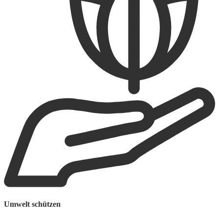
W
Umwelt schützen
F