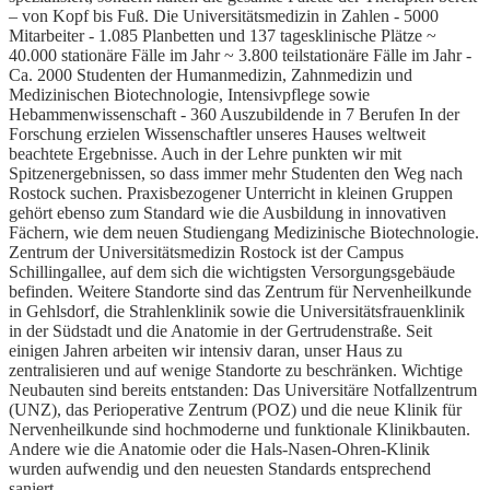
– von Kopf bis Fuß. Die Universitätsmedizin in Zahlen - 5000
Mitarbeiter - 1.085 Planbetten und 137 tagesklinische Plätze ~
40.000 stationäre Fälle im Jahr ~ 3.800 teilstationäre Fälle im Jahr -
Ca. 2000 Studenten der Humanmedizin, Zahnmedizin und
Medizinischen Biotechnologie, Intensivpflege sowie
Hebammenwissenschaft - 360 Auszubildende in 7 Berufen In der
Forschung erzielen Wissenschaftler unseres Hauses weltweit
beachtete Ergebnisse. Auch in der Lehre punkten wir mit
Spitzenergebnissen, so dass immer mehr Studenten den Weg nach
Rostock suchen. Praxisbezogener Unterricht in kleinen Gruppen
gehört ebenso zum Standard wie die Ausbildung in innovativen
Fächern, wie dem neuen Studiengang Medizinische Biotechnologie.
Zentrum der Universitätsmedizin Rostock ist der Campus
Schillingallee, auf dem sich die wichtigsten Versorgungsgebäude
befinden. Weitere Standorte sind das Zentrum für Nervenheilkunde
in Gehlsdorf, die Strahlenklinik sowie die Universitätsfrauenklinik
in der Südstadt und die Anatomie in der Gertrudenstraße. Seit
einigen Jahren arbeiten wir intensiv daran, unser Haus zu
zentralisieren und auf wenige Standorte zu beschränken. Wichtige
Neubauten sind bereits entstanden: Das Universitäre Notfallzentrum
(UNZ), das Perioperative Zentrum (POZ) und die neue Klinik für
Nervenheilkunde sind hochmoderne und funktionale Klinikbauten.
Andere wie die Anatomie oder die Hals-Nasen-Ohren-Klinik
wurden aufwendig und den neuesten Standards entsprechend
saniert.