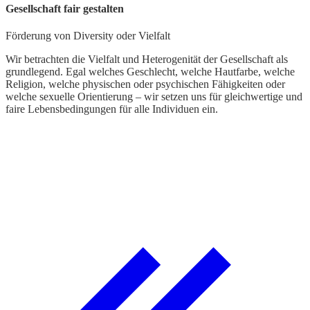
Gesellschaft fair gestalten
P
Förderung von Diversity oder Vielfalt
W
e
Wir betrachten die Vielfalt und Heterogenität der Gesellschaft als
L
grundlegend. Egal welches Geschlecht, welche Hautfarbe, welche
M
Religion, welche physischen oder psychischen Fähigkeiten oder
welche sexuelle Orientierung – wir setzen uns für gleichwertige und
S
faire Lebensbedingungen für alle Individuen ein.
O
K
e
w