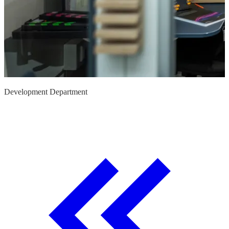
Development Department
P