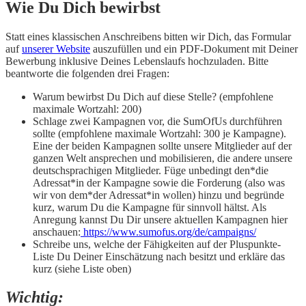
Wie Du Dich bewirbst
Statt eines klassischen Anschreibens bitten wir Dich, das Formular
auf
unserer Website
auszufüllen und ein PDF-Dokument mit Deiner
Bewerbung inklusive Deines Lebenslaufs hochzuladen. Bitte
beantworte die folgenden drei Fragen:
Warum bewirbst Du Dich auf diese Stelle? (empfohlene
maximale Wortzahl: 200)
Schlage zwei Kampagnen vor, die SumOfUs durchführen
sollte (empfohlene maximale Wortzahl: 300 je Kampagne).
Eine der beiden Kampagnen sollte unsere Mitglieder auf der
ganzen Welt ansprechen und mobilisieren, die andere unsere
deutschsprachigen Mitglieder.
Füge unbedingt den*die
Adressat*in der Kampagne sowie die Forderung (also was
wir von dem*der Adressat*in wollen) hinzu und begründe
kurz, warum Du die Kampagne für sinnvoll hältst. Als
Anregung kannst Du Dir unsere aktuellen Kampagnen hier
anschauen:
https://www.sumofus.org/de/campaigns/
Schreibe uns, welche der Fähigkeiten auf der Pluspunkte-
Liste Du Deiner Einschätzung nach besitzt und erkläre das
kurz (siehe Liste oben)
Wichtig: