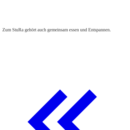
©
Zum StuRa gehört auch gemeinsam essen und Entspannen.
M
W