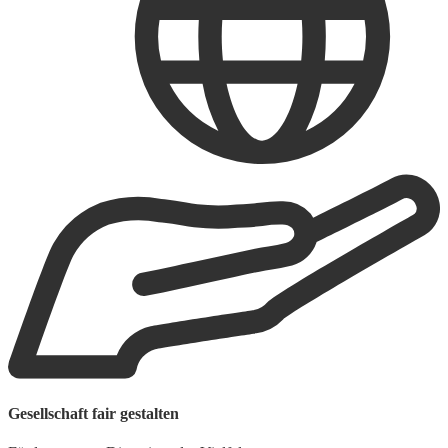
W
Gesellschaft fair gestalten
F