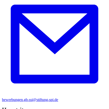
bewerbungen.gb-ssi@stiftung-spi.de