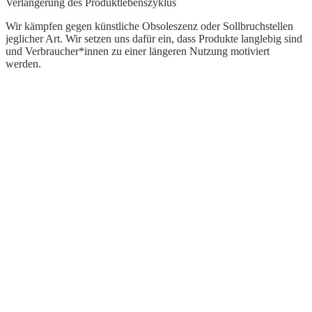
Verlängerung des Produktlebenszyklus
R
Wir kämpfen gegen künstliche Obsoleszenz oder Sollbruchstellen
jeglicher Art. Wir setzen uns dafür ein, dass Produkte langlebig sind
W
und Verbraucher*innen zu einer längeren Nutzung motiviert
s
werden.
g
E
U
b
p
R
W
f
R
P
h