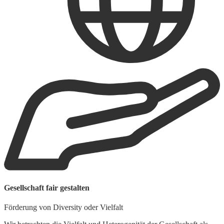
W
Gesellschaft fair gestalten
L
Förderung von Diversity oder Vielfalt
U
K