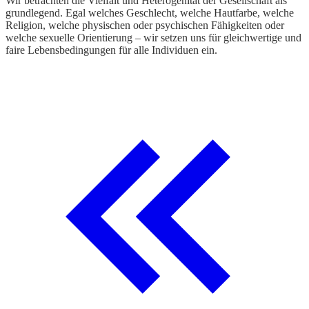
Wir betrachten die Vielfalt und Heterogenität der Gesellschaft als
w
grundlegend. Egal welches Geschlecht, welche Hautfarbe, welche
d
Religion, welche physischen oder psychischen Fähigkeiten oder
welche sexuelle Orientierung – wir setzen uns für gleichwertige und
faire Lebensbedingungen für alle Individuen ein.