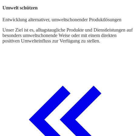
B
Umwelt schützen
F
Entwicklung alternativer, umweltschonender Produktlösungen
U
V
Unser Ziel ist es, alltagstaugliche Produkte und Dienstleistungen auf
K
besonders umweltschonende Weise oder mit einem direkten
R
positiven Umwelteinfluss zur Verfügung zu stellen.