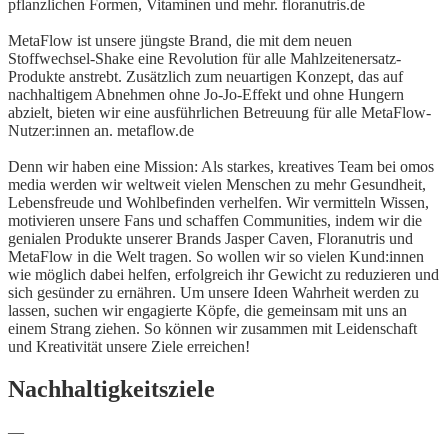
pflanzlichen Formen, Vitaminen und mehr. floranutris.de
MetaFlow ist unsere jüngste Brand, die mit dem neuen
Stoffwechsel-Shake eine Revolution für alle Mahlzeitenersatz-
Produkte anstrebt. Zusätzlich zum neuartigen Konzept, das auf
nachhaltigem Abnehmen ohne Jo-Jo-Effekt und ohne Hungern
abzielt, bieten wir eine ausführlichen Betreuung für alle MetaFlow-
Nutzer:innen an. metaflow.de
Denn wir haben eine Mission: Als starkes, kreatives Team bei omos
media werden wir weltweit vielen Menschen zu mehr Gesundheit,
Lebensfreude und Wohlbefinden verhelfen. Wir vermitteln Wissen,
motivieren unsere Fans und schaffen Communities, indem wir die
genialen Produkte unserer Brands Jasper Caven, Floranutris und
MetaFlow in die Welt tragen. So wollen wir so vielen Kund:innen
wie möglich dabei helfen, erfolgreich ihr Gewicht zu reduzieren und
sich gesünder zu ernähren. Um unsere Ideen Wahrheit werden zu
lassen, suchen wir engagierte Köpfe, die gemeinsam mit uns an
einem Strang ziehen. So können wir zusammen mit Leidenschaft
und Kreativität unsere Ziele erreichen!
Nachhaltigkeitsziele
—