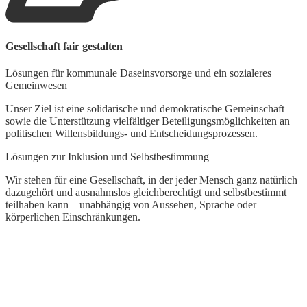
Gesellschaft fair gestalten
U
Lösungen für kommunale Daseinsvorsorge und ein sozialeres
U
Gemeinwesen
U
Unser Ziel ist eine solidarische und demokratische Gemeinschaft
G
sowie die Unterstützung vielfältiger Beteiligungsmöglichkeiten an
d
politischen Willensbildungs- und Entscheidungsprozessen.
d
z
Lösungen zur Inklusion und Selbstbestimmung
F
Wir stehen für eine Gesellschaft, in der jeder Mensch ganz natürlich
dazugehört und ausnahmslos gleichberechtigt und selbstbestimmt
W
teilhaben kann – unabhängig von Aussehen, Sprache oder
E
körperlichen Einschränkungen.
F
e
W