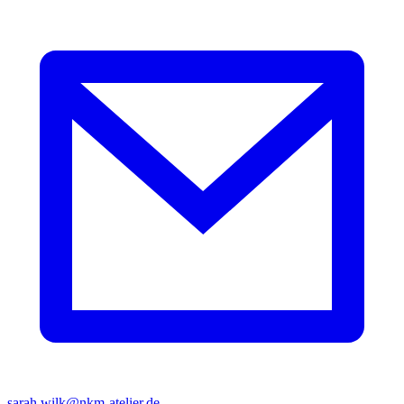
sarah.wilk@nkm-atelier.de