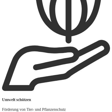
W
Umwelt schützen
A
Förderung von Tier- und Pflanzenschutz
W