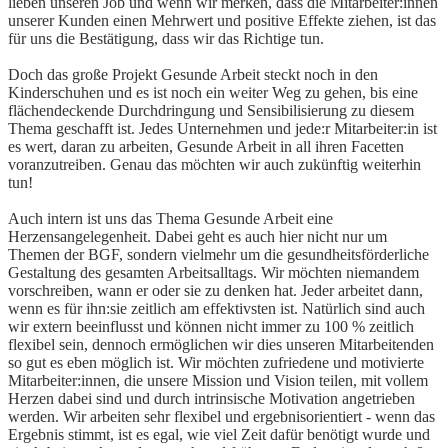
lieben unseren Job und wenn wir merken, dass die Mitarbeiter:innen
unserer Kunden einen Mehrwert und positive Effekte ziehen, ist das
für uns die Bestätigung, dass wir das Richtige tun.
Doch das große Projekt Gesunde Arbeit steckt noch in den
Kinderschuhen und es ist noch ein weiter Weg zu gehen, bis eine
flächendeckende Durchdringung und Sensibilisierung zu diesem
Thema geschafft ist. Jedes Unternehmen und jede:r Mitarbeiter:in ist
es wert, daran zu arbeiten, Gesunde Arbeit in all ihren Facetten
voranzutreiben. Genau das möchten wir auch zukünftig weiterhin
tun!
Auch intern ist uns das Thema Gesunde Arbeit eine
Herzensangelegenheit. Dabei geht es auch hier nicht nur um
Themen der BGF, sondern vielmehr um die gesundheitsförderliche
Gestaltung des gesamten Arbeitsalltags. Wir möchten niemandem
vorschreiben, wann er oder sie zu denken hat. Jeder arbeitet dann,
wenn es für ihn:sie zeitlich am effektivsten ist. Natürlich sind auch
wir extern beeinflusst und können nicht immer zu 100 % zeitlich
flexibel sein, dennoch ermöglichen wir dies unseren Mitarbeitenden
so gut es eben möglich ist. Wir möchten zufriedene und motivierte
Mitarbeiter:innen, die unsere Mission und Vision teilen, mit vollem
Herzen dabei sind und durch intrinsische Motivation angetrieben
werden. Wir arbeiten sehr flexibel und ergebnisorientiert - wenn das
Ergebnis stimmt, ist es egal, wie viel Zeit dafür benötigt wurde und