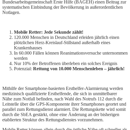
Bundesarbeitsgemeinschaft Erste Hilfe (BAGEH) einen Beitrag zur
systematischen Einbindung der Bevölkerung in außerordentlichen
Notlagen.
Mobile Retter: Jede Sekunde zählt!
120.000 Menschen in Deutschland erleiden jährlich einen
plötzlichen Herz-Kreislauf-Stillstand außerhalb eines
Krankenhauses
In 60.000 Fällen können Reanimationsversuche unternommen
werden
Nur 10% der Betroffenen überleben ein solches Ereignis
Potenzial:
Rettung von 10.000 Menschenleben – jährlich!
Mithilfe der Smartphone-basierten Ersthelfer-Alarmierung werden
medizinisch qualifizierte Ersthelfende, die sich in unmittelbarer
Nähe zum Notfall befinden, nach Wahl des Notrufs 112 durch die
Leitstelle über die GPS-Komponente ihrer Smartphones geortet und
parallel zum Rettungsdienst alarmiert. Die Rettungskette wird somit
durch die SbEA gestärkt, ohne eine Änderung an der bisherigen
etablierten Struktur des Rettungsdienstes vorzunehmen.
Mobile Retter können allein durch die örtliche Nähe oft schneller als