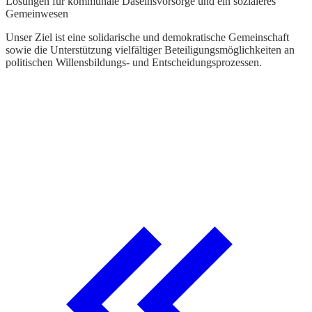
Lösungen für kommunale Daseinsvorsorge und ein sozialeres
W
Gemeinwesen
U
v
Unser Ziel ist eine solidarische und demokratische Gemeinschaft
u
sowie die Unterstützung vielfältiger Beteiligungsmöglichkeiten an
U
politischen Willensbildungs- und Entscheidungsprozessen.
U
W
U
d
L