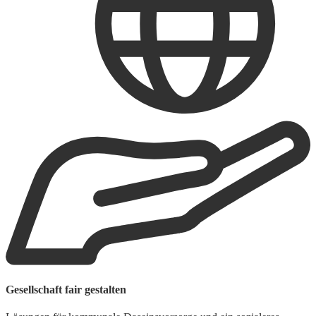
M
Gesellschaft fair gestalten
H