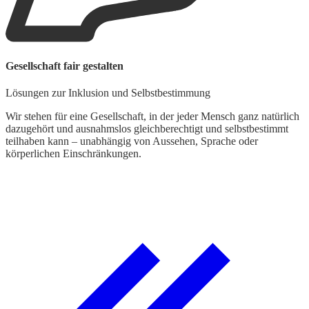
W
Gesellschaft fair gestalten
A
Lösungen zur Inklusion und Selbstbestimmung
W
z
Wir stehen für eine Gesellschaft, in der jeder Mensch ganz natürlich
S
dazugehört und ausnahmslos gleichberechtigt und selbstbestimmt
h
teilhaben kann – unabhängig von Aussehen, Sprache oder
körperlichen Einschränkungen.