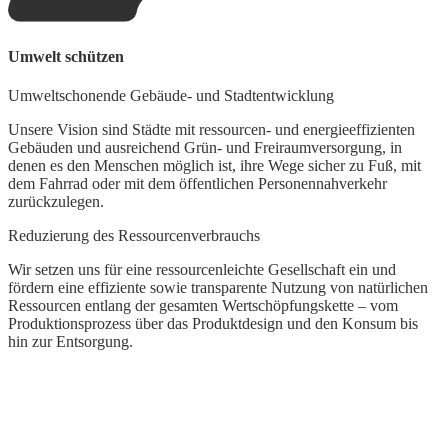
W
Umwelt schützen
F
Umweltschonende Gebäude- und Stadtentwicklung
M
g
Unsere Vision sind Städte mit ressourcen- und energieeffizienten
d
Gebäuden und ausreichend Grün- und Freiraumversorgung, in
n
denen es den Menschen möglich ist, ihre Wege sicher zu Fuß, mit
dem Fahrrad oder mit dem öffentlichen Personennahverkehr
F
zurückzulegen.
W
Reduzierung des Ressourcenverbrauchs
M
W
Wir setzen uns für eine ressourcenleichte Gesellschaft ein und
n
fördern eine effiziente sowie transparente Nutzung von natürlichen
Ressourcen entlang der gesamten Wertschöpfungskette – vom
L
Produktionsprozess über das Produktdesign und den Konsum bis
hin zur Entsorgung.
U
K
w
d