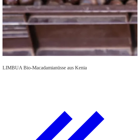
D
LIMBUA Bio-Macadamianüsse aus Kenia