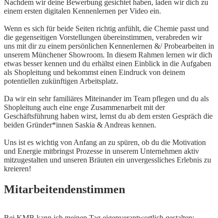
Nachdem wir deine Bewerbung gesichtet haben, laden wir dich zu
einem ersten digitalen Kennenlernen per Video ein.
Wenn es sich für beide Seiten richtig anfühlt, die Chemie passt und
die gegenseitigen Vorstellungen übereinstimmen, verabreden wir
uns mit dir zu einem persönlichen Kennenlernen &/ Probearbeiten in
unserem Münchener Showroom. In diesem Rahmen lernen wir dich
etwas besser kennen und du erhältst einen Einblick in die Aufgaben
als Shopleitung und bekommst einen Eindruck von deinem
potentiellen zukünftigen Arbeitsplatz.
Da wir ein sehr familiäres Miteinander im Team pflegen und du als
Shopleitung auch eine enge Zusammenarbeit mit der
Geschäftsführung haben wirst, lernst du ab dem ersten Gespräch die
beiden Gründer*innen Saskia & Andreas kennen.
Uns ist es wichtig von Anfang an zu spüren, ob du die Motivation
und Energie mitbringst Prozesse in unserem Unternehmen aktiv
mitzugestalten und unseren Bräuten ein unvergessliches Erlebnis zu
kreieren!
Mitarbeitendenstimmen
Bei KMB kann ich meinen Tag eigenverantwortlich gestalten:
A