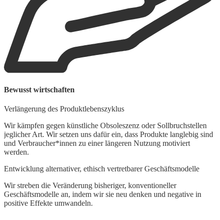
Bewusst wirtschaften
U
Verlängerung des Produktlebenszyklus
E
Wir kämpfen gegen künstliche Obsoleszenz oder Sollbruchstellen
jeglicher Art. Wir setzen uns dafür ein, dass Produkte langlebig sind
U
und Verbraucher*innen zu einer längeren Nutzung motiviert
b
werden.
p
Entwicklung alternativer, ethisch vertretbarer Geschäftsmodelle
R
Wir streben die Veränderung bisheriger, konventioneller
W
Geschäftsmodelle an, indem wir sie neu denken und negative in
f
positive Effekte umwandeln.
R
P