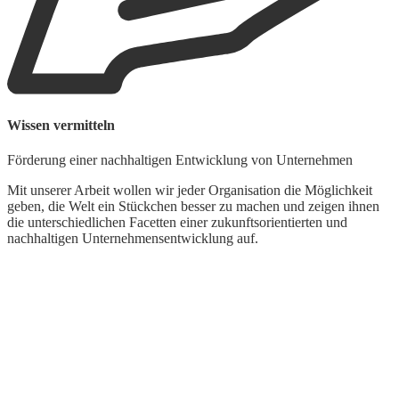
Wissen vermitteln
B
Förderung einer nachhaltigen Entwicklung von Unternehmen
E
Mit unserer Arbeit wollen wir jeder Organisation die Möglichkeit
W
geben, die Welt ein Stückchen besser zu machen und zeigen ihnen
G
die unterschiedlichen Facetten einer zukunftsorientierten und
p
nachhaltigen Unternehmensentwicklung auf.
F
U
V
K
R