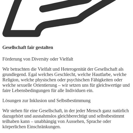
W
Gesellschaft fair gestalten
F
Förderung von Diversity oder Vielfalt
M
e
Wir betrachten die Vielfalt und Heterogenität der Gesellschaft als
d
grundlegend. Egal welches Geschlecht, welche Hautfarbe, welche
s
Religion, welche physischen oder psychischen Fähigkeiten oder
welche sexuelle Orientierung – wir setzen uns für gleichwertige und
L
faire Lebensbedingungen für alle Individuen ein.
U
Lösungen zur Inklusion und Selbstbestimmung
K
w
Wir stehen für eine Gesellschaft, in der jeder Mensch ganz natürlich
d
dazugehört und ausnahmslos gleichberechtigt und selbstbestimmt
teilhaben kann – unabhängig von Aussehen, Sprache oder
körperlichen Einschränkungen.