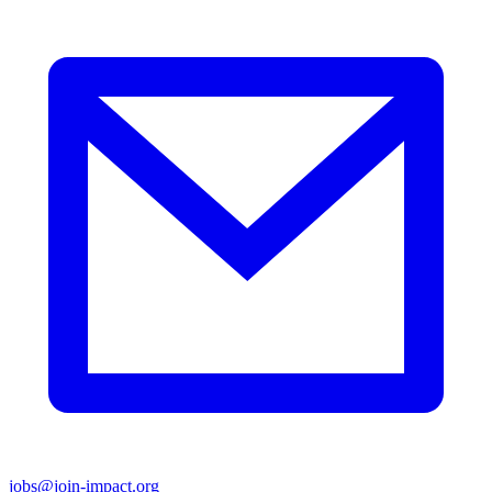
jobs@join-impact.org