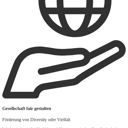
B
Gesellschaft fair gestalten
E
Förderung von Diversity oder Vielfalt
U
s