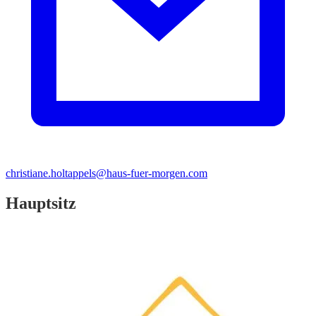
christiane.holtappels@haus-fuer-morgen.com
Hauptsitz