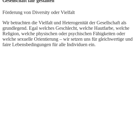
Gesellschaft fair gestalten
P
Förderung von Diversity oder Vielfalt
W
e
Wir betrachten die Vielfalt und Heterogenität der Gesellschaft als
L
grundlegend. Egal welches Geschlecht, welche Hautfarbe, welche
M
Religion, welche physischen oder psychischen Fähigkeiten oder
welche sexuelle Orientierung – wir setzen uns für gleichwertige und
S
faire Lebensbedingungen für alle Individuen ein.
O
K
e
w
U
W
U
d
L