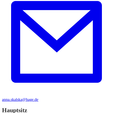
anna.skalska@hage.de
Hauptsitz