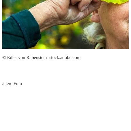
© Edler von Rabenstein- stock.adobe.com
©
ältere Frau
J