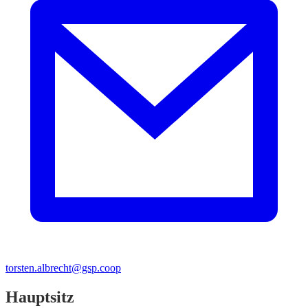
torsten.albrecht@gsp.coop
Hauptsitz