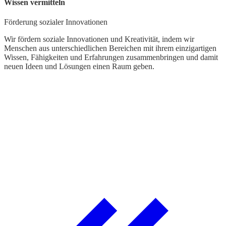
Wissen vermitteln
G
Förderung sozialer Innovationen
D
Wir fördern soziale Innovationen und Kreativität, indem wir
Menschen aus unterschiedlichen Bereichen mit ihrem einzigartigen
W
Wissen, Fähigkeiten und Erfahrungen zusammenbringen und damit
g
neuen Ideen und Lösungen einen Raum geben.
r
L
W
d
t
k