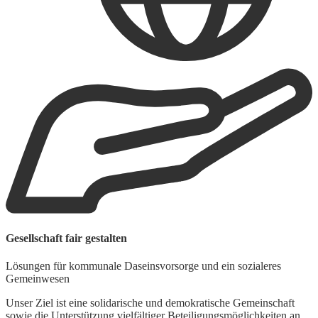
Gesellschaft fair gestalten
U
Lösungen für kommunale Daseinsvorsorge und ein sozialeres
F
Gemeinwesen
W
Unser Ziel ist eine solidarische und demokratische Gemeinschaft
E
sowie die Unterstützung vielfältiger Beteiligungsmöglichkeiten an
F