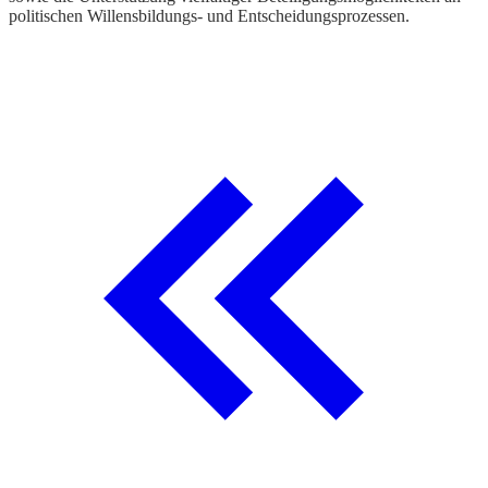
politischen Willensbildungs- und Entscheidungsprozessen.
e
W