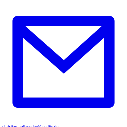
christian.hollaender@leadity.de