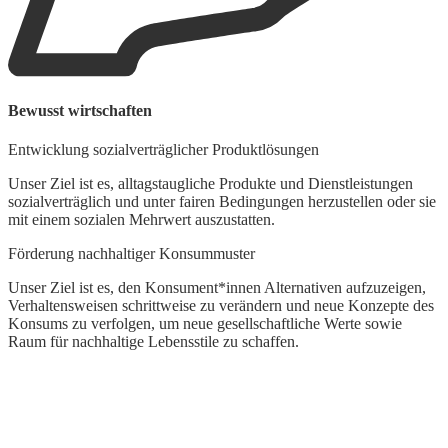
W
Bewusst wirtschaften
B
Entwicklung sozialverträglicher Produktlösungen
W
Unser Ziel ist es, alltagstaugliche Produkte und Dienstleistungen
O
sozialverträglich und unter fairen Bedingungen herzustellen oder sie
E
mit einem sozialen Mehrwert auszustatten.
u
Förderung nachhaltiger Konsummuster
F
Unser Ziel ist es, den Konsument*innen Alternativen aufzuzeigen,
M
Verhaltensweisen schrittweise zu verändern und neue Konzepte des
g
Konsums zu verfolgen, um neue gesellschaftliche Werte sowie
d
Raum für nachhaltige Lebensstile zu schaffen.
n
A
W
z